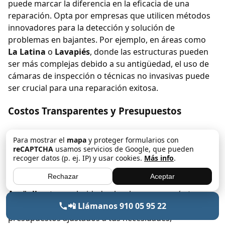
puede marcar la diferencia en la eficacia de una
reparación. Opta por empresas que utilicen métodos
innovadores para la detección y solución de
problemas en bajantes. Por ejemplo, en áreas como
La Latina
o
Lavapiés
, donde las estructuras pueden
ser más complejas debido a su antigüedad, el uso de
cámaras de inspección o técnicas no invasivas puede
ser crucial para una reparación exitosa.
Costos Transparentes y Presupuestos
Finalmente, la transparencia en los costos es esencial.
Para mostrar el
mapa
y proteger formularios con
Busca empresas que ofrezcan presupuestos claros y
reCAPTCHA
usamos servicios de Google, que pueden
detallados sin costos ocultos. En una ciudad como
recoger datos (p. ej. IP) y usar cookies.
Más info
.
Madrid, donde el costo de vida varía
Rechazar
Aceptar
significativamente entre barrios como
Retiro
y
Argüelles
, tener claridad sobre lo que pagarás te
brindará tranquilidad. Empresas como
Altoria
ofrecen
📲 Llámanos 910 05 95 22
presupuestos ajustados a tus necesidades,