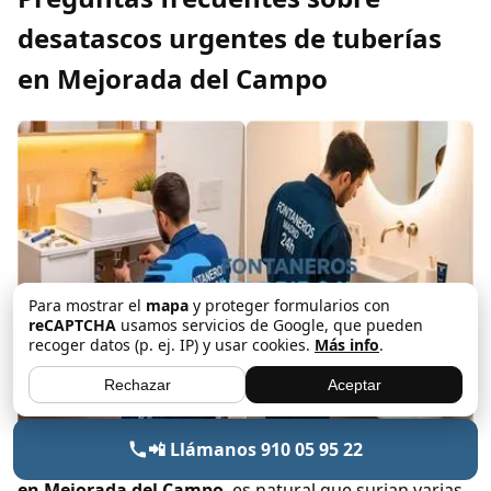
desatascos urgentes de tuberías
en Mejorada del Campo
Para mostrar el
mapa
y proteger formularios con
reCAPTCHA
usamos servicios de Google, que pueden
recoger datos (p. ej. IP) y usar cookies.
Más info
.
Rechazar
Aceptar
📲 Llámanos 910 05 95 22
Cuando se trata de
desatascos urgentes de tuberías
en Mejorada del Campo
, es natural que surjan varias