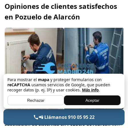
Opiniones de clientes satisfechos
en Pozuelo de Alarcón
Para mostrar el
mapa
y proteger formularios con
reCAPTCHA
usamos servicios de Google, que pueden
recoger datos (p. ej. IP) y usar cookies.
Más info
.
Rechazar
Aceptar
En Altoria, nos enorgullece ofrecer
reparación o
📲 Llámanos 910 05 95 22
sustitución de cisternas en Pozuelo de Alarcón
con