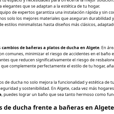
 tu espacio y necesidades para ofrecerte la mejor solución
a elegantes que se adaptan a la estética de tu hogar.
equipo de expertos garantiza una instalación rápida y sin c
amos solo los mejores materiales que aseguran durabilidad y 
de estilos minimalistas hasta diseños más clásicos, adaptad
s
cambios de bañeras a platos de ducha en Algete
. En ár
n comunes, minimizar el riesgo de accidentes en el baño es
ntes que reducen significativamente el riesgo de resbalone
o que complemente perfectamente el estilo de tu hogar, a
s de ducha no solo mejora la funcionalidad y estética de 
 seguridad y sostenibilidad. En Algete, cada vez más hogare
a
, puedes lograr un baño que sea tanto hermoso como func
os de ducha frente a bañeras en Algete