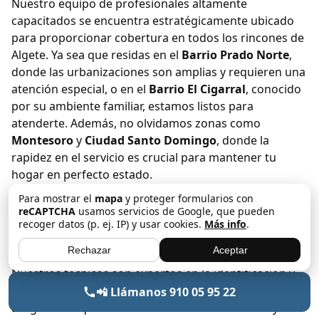
Nuestro equipo de profesionales altamente
capacitados se encuentra estratégicamente ubicado
para proporcionar cobertura en todos los rincones de
Algete. Ya sea que residas en el
Barrio Prado Norte
,
donde las urbanizaciones son amplias y requieren una
atención especial, o en el
Barrio El Cigarral
, conocido
por su ambiente familiar, estamos listos para
atenderte. Además, no olvidamos zonas como
Montesoro
y
Ciudad Santo Domingo
, donde la
rapidez en el servicio es crucial para mantener tu
hogar en perfecto estado.
Para mostrar el
mapa
y proteger formularios con
Profesionales de confianza a tu servicio
reCAPTCHA
usamos servicios de Google, que pueden
recoger datos (p. ej. IP) y usar cookies.
Más info
.
Con Altoria, no solo obtienes un servicio inmediato;
Rechazar
Aceptar
también tienes la garantía de calidad y experiencia.
Nuestros técnicos son expertos en la identificación y
solución de problemas relacionados con cisternas,
📲 Llámanos 910 05 95 22
asegurando que cada intervención sea eficiente y